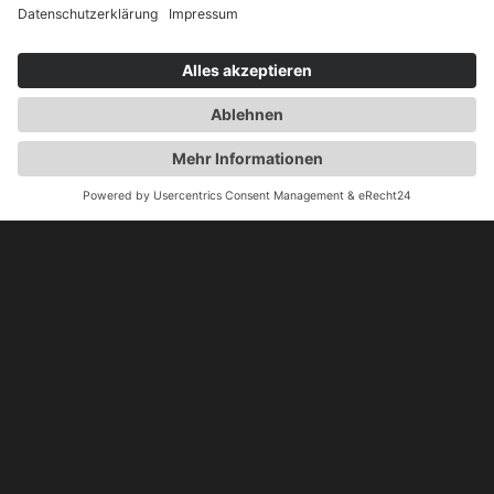
hallo@asv-08.de
Verzy Pl. 1, 66557 Illingen-Hüttigweiler
AUF DEM
LAUFENDEN
UNSER
NEWSLETTER
Ich bin damit
einverstanden, den
Newsletter zu erhalten
und stimme der
Verarbeitung meiner
Daten gemäß der
Datenschutzerklärung
zu. Diese Einwilligung
kann ich jederzeit