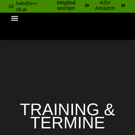
Mitglied
ASV
hallo@asv-
werden
Amazon
08.de
TRAINING &
TERMINE