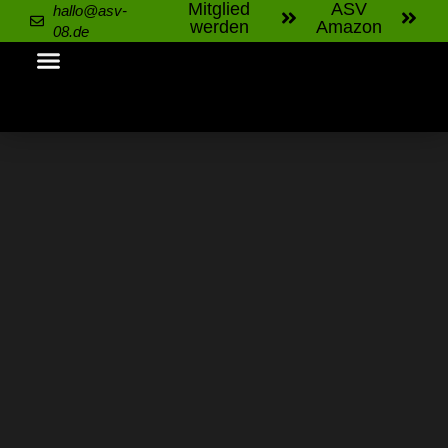
Mitglied
ASV
hallo@asv-
werden
Amazon
08.de